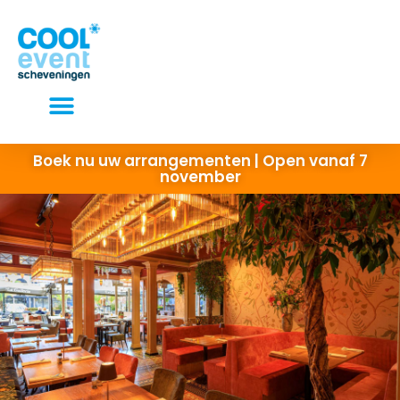
Elke dag open van 10 tot 22 uur
Boek nu uw arrangementen | Open vanaf 7
november