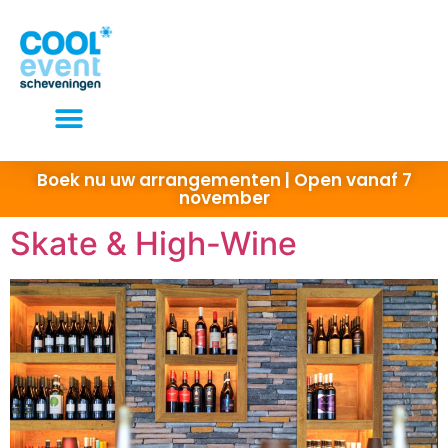
Elke dag open van 10 tot 22 uur
Boek nu uw arrangementen | Open vanaf 7
november
Skate & High-Wine