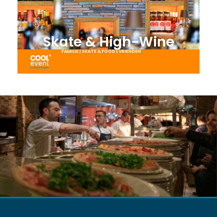
Skate & High-Wine
FAMILIE
|
SKATE & FOOD
|
VRIENDEN