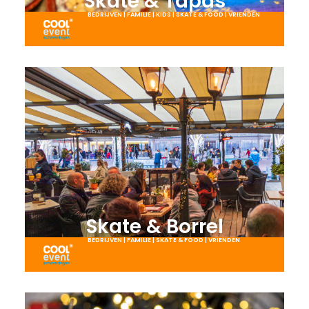
Skate & Tapas​
BEDRIJVEN
|
FAMILIE
|
KIDS
|
SKATE & FOOD
|
VRIENDEN
Skate & Borrel
BEDRIJVEN
|
FAMILIE
|
SKATE & FOOD
|
VRIENDEN