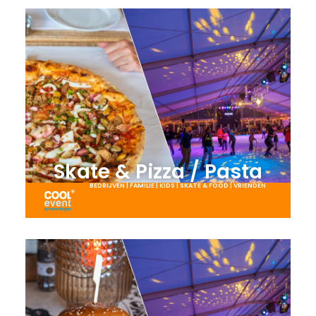
Skate & Pizza / Pasta
BEDRIJVEN
|
FAMILIE
|
KIDS
|
SKATE & FOOD
|
VRIENDEN