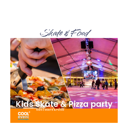
Skate & Food
Kids Skate & Pizza party
KIDS
|
SKATE & FOOD