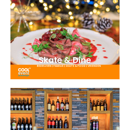
Skate & Dine
BEDRIJVEN
|
FAMILIE
|
SKATE & FOOD
|
VRIENDEN