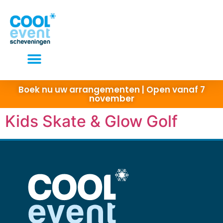
Elke dag open van 10 tot 22 uur
Boek nu uw arrangementen | Open vanaf 7
november
Kids Skate & Glow Golf